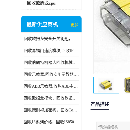
回收欧姆龙cpu
最新供应商机
更多
回收欧姆龙安全开关钥匙，回收OMRON安全锁，回收光电传感器
回收易福门速度模块,回收IFM大全,回收易福门AS-iDP模块
回收伯朗特机器人回收机械手臂伯朗特六轴工业机器人
回收示教器,回收安川示教器,回收ABB新旧示教器
回收ABB示教器,收购ABB主机CPU,回收DSQC69示教器
回收欧姆龙模块，回收欧姆龙CPU,回收欧姆龙cpu
产品描述
回收康耐视加密狗，回收Cognex加密狗，回收Cognex相机
回收IS系列价格，回收IS8505MP视觉，回收康耐视无包装相机
传感器结构