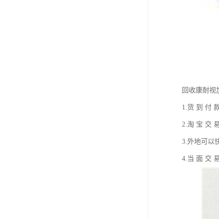
回收康耐视
1.货 到 
2.淘 宝 
3.外地可
4.当 面 