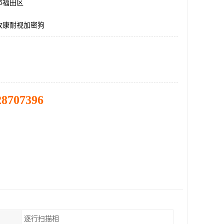
市福田区
收康耐视加密狗
28707396
逐行扫描相