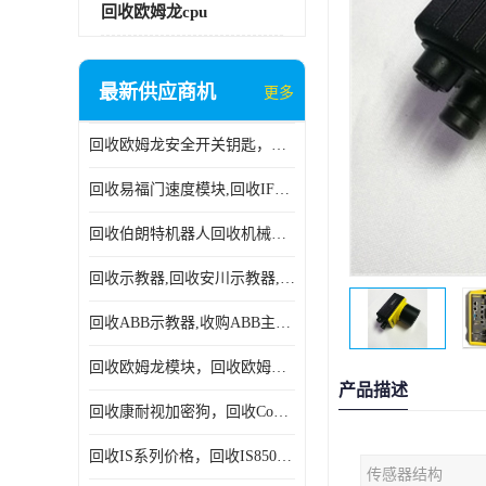
回收欧姆龙cpu
最新供应商机
更多
回收欧姆龙安全开关钥匙，回收OMRON安全锁，回收光电传感器
回收易福门速度模块,回收IFM大全,回收易福门AS-iDP模块
回收伯朗特机器人回收机械手臂伯朗特六轴工业机器人
回收示教器,回收安川示教器,回收ABB新旧示教器
回收ABB示教器,收购ABB主机CPU,回收DSQC69示教器
回收欧姆龙模块，回收欧姆龙CPU,回收欧姆龙cpu
产品描述
回收康耐视加密狗，回收Cognex加密狗，回收Cognex相机
回收IS系列价格，回收IS8505MP视觉，回收康耐视无包装相机
传感器结构