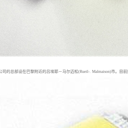
司的总部设在巴黎附近的吕埃耶－马尔迈松(Rueil-. Malmaison)市。目