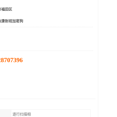
市福田区
收康耐视加密狗
28707396
逐行扫描相