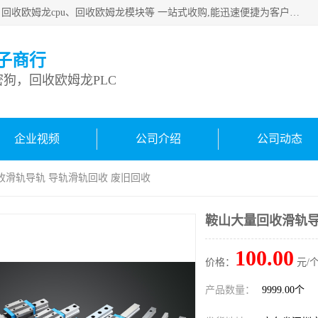
深圳市宝安区诚芯源电子商行主要从事：回收康耐视加密狗、回收欧姆龙cpu、回收欧姆龙模块等 一站式收购,能迅速便捷为客户消化库存、减少仓储、回笼资金，我们交易灵活方便，现金支付，价格优势合理，在业务方面赢得广大客户的一致好评 热情欢迎有库存需要处理的客户 请尽快联系我们
子商行
狗，回收欧姆龙PLC
企业视频
公司介绍
公司动态
收滑轨导轨 导轨滑轨回收 废旧回收
鞍山大量回收滑轨导
100.00
价格：
元/个
产品数量：
9999.00个