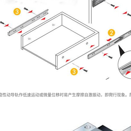
稳性动导轨作低速运动或微量位移时易产生摩擦自激振动，即爬行现象。