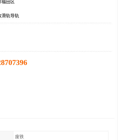
市福田区
收滑轨导轨
28707396
废铁