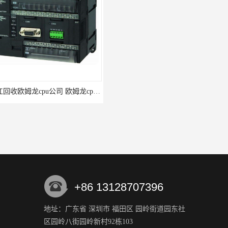
湛江回收欧姆龙cpu公司 欧姆龙cpu回收 为您提供优质便捷的服务 回收欧姆龙模块
阳江回收欧姆龙cpu控制器 欧姆龙cpu回收 支持各种支付方式 回收欧姆龙模块
+86 13128707396
地址：广东省 深圳市 福田区 园岭街道园东社
区园岭八街园岭新村92栋103