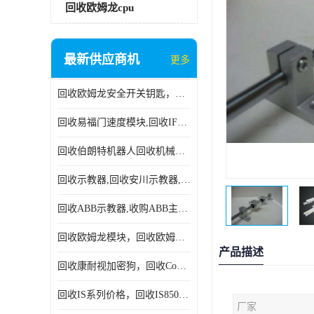
回收欧姆龙cpu
最新供应商机
更多
回收欧姆龙安全开关钥匙，回收OMRON安全锁，回收光电传感器
回收易福门速度模块,回收IFM大全,回收易福门AS-iDP模块
回收伯朗特机器人回收机械手臂伯朗特六轴工业机器人
回收示教器,回收安川示教器,回收ABB新旧示教器
回收ABB示教器,收购ABB主机CPU,回收DSQC69示教器
回收欧姆龙模块，回收欧姆龙CPU,回收欧姆龙cpu
产品描述
回收康耐视加密狗，回收Cognex加密狗，回收Cognex相机
回收IS系列价格，回收IS8505MP视觉，回收康耐视无包装相机
厂家