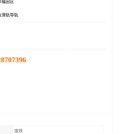
市福田区
收滑轨导轨
28707396
废铁