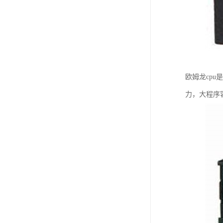
欧姆龙cp
力，大程序容