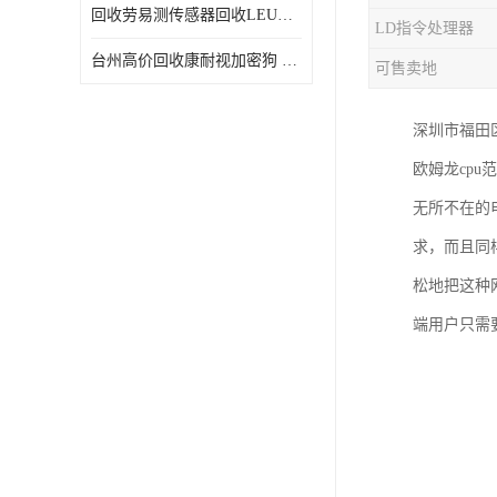
回收劳易测传感器回收LEUZE传感器
LD指令处理器
台州高价回收康耐视加密狗 收购康耐视加密狗 废旧回收
可售卖地
深圳市福田
欧姆龙cpu
无所不在的
求，而且同
松地把这种
端用户只需