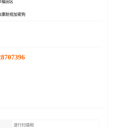
市福田区
收康耐视加密狗
28707396
逐行扫描相