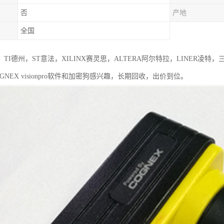
否
产地
全国
TI德州，ST意法，XILINX赛灵思，ALTERA阿尔特拉，LINER凌
GNEX visionpro软件和加密狗感兴趣，长期回收，出价到位。