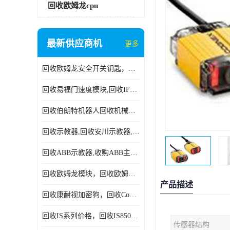
回收欧姆龙cpu
最新供应商机
更多
回收欧姆龙安全开关钥匙，回收OMRON安全锁，回收光电传感器
回收易福门速度模块,回收IFM大全,回收易福门AS-iDP模块
回收伯朗特机器人回收机械手臂伯朗特六轴工业机器人
回收示教器,回收安川示教器,回收ABB新旧示教器
回收ABB示教器,收购ABB主机CPU,回收DSQC69示教器
回收欧姆龙模块，回收欧姆龙CPU,回收欧姆龙cpu
产品描述
回收康耐视加密狗，回收Cognex加密狗，回收Cognex相机
回收IS系列价格，回收IS8505MP视觉，回收康耐视无包装相机
传感器结构