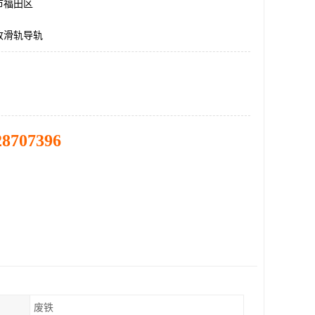
市福田区
收滑轨导轨
28707396
废铁