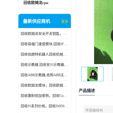
回收欧姆龙cpu
最新供应商机
更多
回收欧姆龙安全开关钥匙，回收OMRON安全锁，回收光电传感器
回收易福门速度模块,回收IFM大全,回收易福门AS-iDP模块
回收伯朗特机器人回收机械手臂伯朗特六轴工业机器人
回收示教器,回收安川示教器,回收ABB新旧示教器
回收ABB示教器,收购ABB主机CPU,回收DSQC69示教器
回收欧姆龙模块，回收欧姆龙CPU,回收欧姆龙cpu
产品描述
回收康耐视加密狗，回收Cognex加密狗，回收Cognex相机
回收IS系列价格，回收IS8505MP视觉，回收康耐视无包装相机
传感器结构