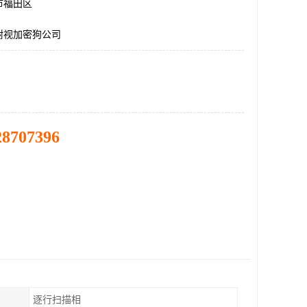
市福田区
耐视加密狗公司
28707396
逐行扫描相