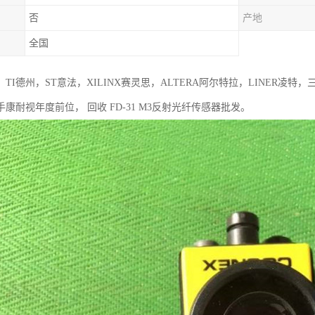
否
产地
全国
TI德州，ST意法，XILINX赛灵思，ALTERA阿尔特拉，LINER凌
康耐视年度前位， 回收 FD-31 M3反射光纤传感器批发。