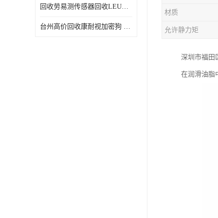
回收劳易测传感器回收LEUZE传感器
材质
台州高价回收康耐视加密狗 收购康耐视加密狗 废旧回收
允许静力矩
深圳市福田
在润滑油脂