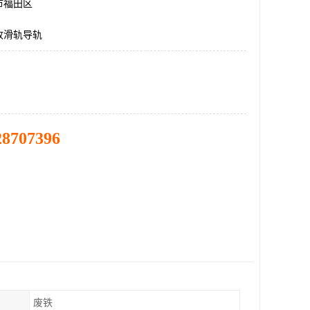
市福田区
收滑轨导轨
28707396
废铁