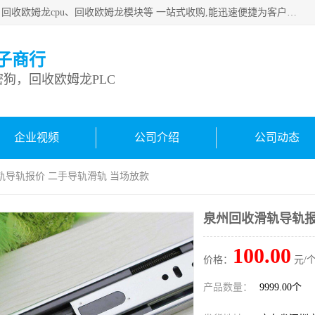
深圳市宝安区诚芯源电子商行主要从事：回收康耐视加密狗、回收欧姆龙cpu、回收欧姆龙模块等 一站式收购,能迅速便捷为客户消化库存、减少仓储、回笼资金，我们交易灵活方便，现金支付，价格优势合理，在业务方面赢得广大客户的一致好评 热情欢迎有库存需要处理的客户 请尽快联系我们
子商行
狗，回收欧姆龙PLC
企业视频
公司介绍
公司动态
轨导轨报价 二手导轨滑轨 当场放款
泉州回收滑轨导轨报
100.00
价格：
元/个
产品数量：
9999.00个