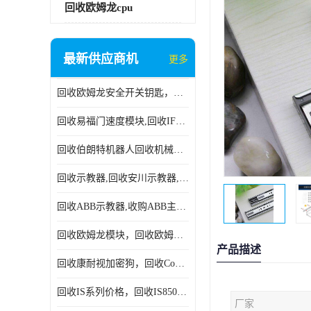
回收欧姆龙cpu
最新供应商机
更多
回收欧姆龙安全开关钥匙，回收OMRON安全锁，回收光电传感器
回收易福门速度模块,回收IFM大全,回收易福门AS-iDP模块
回收伯朗特机器人回收机械手臂伯朗特六轴工业机器人
回收示教器,回收安川示教器,回收ABB新旧示教器
回收ABB示教器,收购ABB主机CPU,回收DSQC69示教器
回收欧姆龙模块，回收欧姆龙CPU,回收欧姆龙cpu
产品描述
回收康耐视加密狗，回收Cognex加密狗，回收Cognex相机
回收IS系列价格，回收IS8505MP视觉，回收康耐视无包装相机
厂家