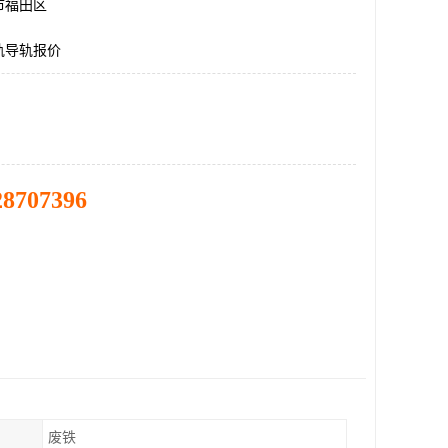
市福田区
轨导轨报价
28707396
废铁