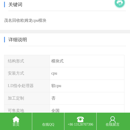
关键词
茂名回收欧姆龙cpu模块
详细说明
结构形式
模块式
安装方式
cpu
LD指令处理器
软cpu
加工定制
否
可售卖地
全国
首页
在线QQ
+86 13128707396
在线留言
深圳诚芯源电子回收公司长期收购库存IC电子呆料，回收ic芯片，传