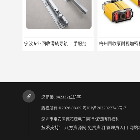
宁波专业回收滑轨导轨 二手服务器导轨滑轨 废旧回收
您是第
8842332
位访客
版权所有 ©2026-08-09
粤ICP备2022022743号-7
深圳市宝安区诚芯源电子商行
保留所有权利.
技术支持：
八方资源网
免责声明
管理员入口
网站
阳江回收欧姆龙cpu控制器 欧姆龙cpu回收 支持各种支付方式 回收欧姆龙模块