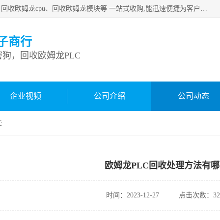
深圳市宝安区诚芯源电子商行主要从事：回收康耐视加密狗、回收欧姆龙cpu、回收欧姆龙模块等 一站式收购,能迅速便捷为客户消化库存、减少仓储、回笼资金，我们交易灵活方便，现金支付，价格优势合理，在业务方面赢得广大客户的一致好评 热情欢迎有库存需要处理的客户 请尽快联系我们
子商行
狗，回收欧姆龙PLC
企业视频
公司介绍
公司动态
些
欧姆龙PLC回收处理方法有
时间：2023-12-27
点击次数：32