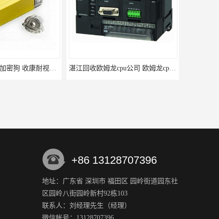
柳州回收康耐视加密狗 收康耐视加密狗 当场放款
湛江回收欧姆龙cpu公司 欧姆龙cpu回收 为您提供优质便捷的服务 回收欧姆龙模块
+86 13128707396
地址：广东省 深圳市 福田区 园岭街道园东社
区园岭八街园岭新村92栋103
鞍山回收康耐视加密狗报价 收购康耐视加密狗 快速上门
南通大量回收康耐视加密狗 收康耐视加密狗 高价回收
联系人：刘经理
先生
（经理）
微信帐号：13128707396