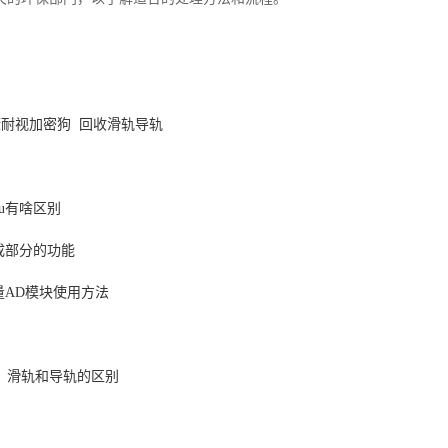
康耐视加密狗
回收滑轨导轨
pu有啥区别
成部分的功能
量AD模块使用方法
】滑轨和导轨的区别