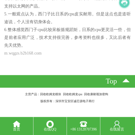
支持以太网的产品。
5.一般观点认为，西门子比日系的cpu皮实耐用。但是这点也是道听
途说，个人没有切身体会。
6.整体感觉西门子cpu比较呆板循规蹈矩，日系的cpu更灵活一些，但
是前者应用广泛，技术支持很完善，参考资料也很多，又比后者有
先天优势。
m.wqgzs.b2b168.com
Top
主营产品：回收欧姆龙模块 回收欧姆龙cpu 回收康耐视加密狗
版权所有：深圳市宝安区诚芯源电子商行
首页
在线QQ
+86 13128707396
在线留言